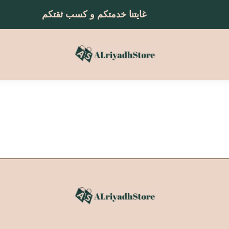
غايتنا خدمتكم و كسب ثقتكم